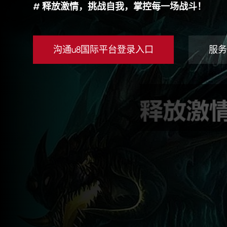
# 释放激情，挑战自我，掌控每一场战斗！
沟通u8国际平台登录入口
服