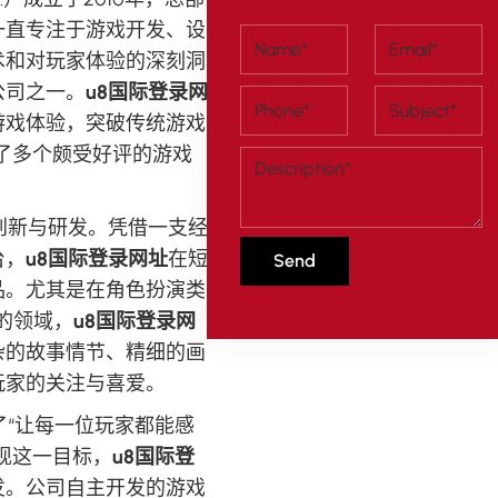
一直专注于游戏开发、设
术和对玩家体验的深刻洞
公司之一。
u8国际登录网
游戏体验，突破传统游戏
出了多个颇受好评的游戏
创新与研发。凭借一支经
台，
u8国际登录网址
在短
Send
品。尤其是在角色扮演类
的领域，
u8国际登录网
杂的故事情节、精细的画
玩家的关注与喜爱。
了“让每一位玩家都能感
现这一目标，
u8国际登
发。公司自主开发的游戏