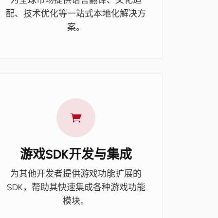
为全球市场提供语言翻译、文化适
配、技术优化等一站式本地化解决方
案。
游戏SDK开发与集成
为其他开发者提供游戏功能扩展的
SDK，帮助其快速集成各种游戏功能
模块。