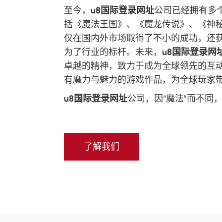
至今，
u8国际登录网址
公司已经拥有多
括《魔法王国》、《魔龙传说》、《神
仅在国内外市场取得了不小的成功，还
为了行业的标杆。未来，
u8国际登录网
卓越的精神，致力于成为全球领先的互
有魔力与魅力的游戏作品，为全球玩家
u8国际登录网址
公司，因“魔法”而不同
了解我们