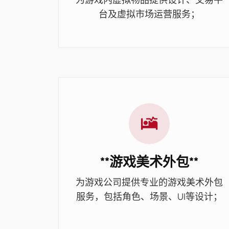
为游戏内虚拟物品提供设计、交易平
台及虚拟市场运营服务；
**游戏美术外包**
为游戏公司提供专业的游戏美术外包
服务，包括角色、场景、UI等设计；