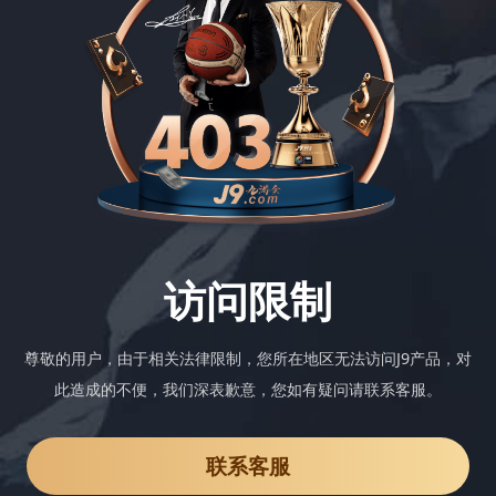
访问限制
尊敬的用户，由于相关法律限制，您所在地区无法访问J9产品，对
此造成的不便，我们深表歉意，您如有疑问请联系客服。
联系客服